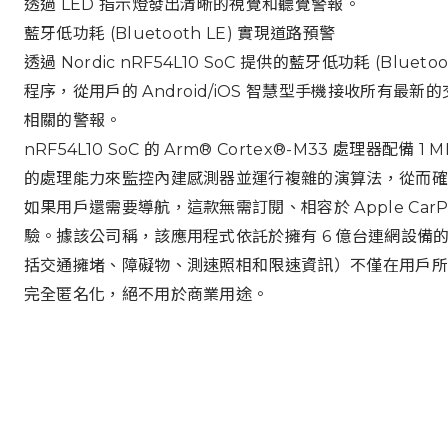
透過 LED 指示燈發出清晰的視覺和聽覺警報。
藍牙低功耗 (Bluetooth LE) 實現道路預警
透過 Nordic nRF54L10 SoC 提供的藍牙低功耗 (Blu
程序，從用戶的 Android/iOS 智慧型手機接收所有
相關的警報。
nRF54L10 SoC 的 Arm® Cortex®-M33 處理器配備 
的處理能力來監控內建感測器並運行複雜的演算法，從而確保
如果用戶還需要導航，這款無需訂閱、相容於 Apple CarPla
驗。據該公司稱，該應用程式依託於擁有 6 億台連網設備的
括交通擁堵、障礙物、測速照相和限速資訊）不僅在用戶所
完全匿名化，絕不用於商業用途。