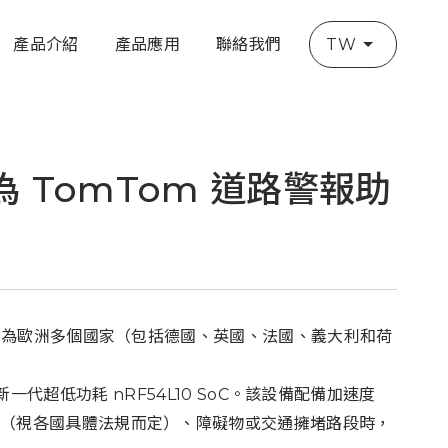
產品介紹
產品應用
聯絡我們
TW
oC 為 TomTom 道路警報助
案，為歐洲多個國家（包括德國、英國、法國、義大利和荷
or 的新一代超低功耗 nRF54L10 SoC。該設備配備加速度
（視各國具體法規而定）、障礙物或交通擁堵路段時，