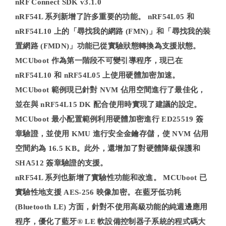
nRF Connect SDK v3.1.0
nRF54L 系列新增了許多重要的功能。 nRF54L05 和
nRF54L10 上的「尋找我的網路 (FMN)」和「尋找我的裝
置網路 (FMDN)」功能已從實驗狀態轉換為支援狀態。
MCUboot 作為第一階段不可變引導程序，現已在
nRF54L10 和 nRF54L05 上使用硬體加密加速。
MCUboot 範例現已針對 NVM 佔用空間進行了最佳化，
並在與 nRF54L15 DK 配合使用時實現了建議的設定。
MCUboot 最小配置範例利用硬體加密進行 ED25519 簽
章驗證，並使用 KMU 進行安全金鑰存儲，使 NVM 佔用
空間約為 16.5 KB。此外，還增加了對硬體降級保護和
SHA512 簽章驗證的支援。
nRF54L 系列也新增了實驗性功能和改進。 MCUboot 已
實驗性地支援 AES-256 映像加密。在藍牙低功耗
(Bluetooth LE) 方面，針對不使用高級功能的純週邊應用
程序，優化了藍牙® LE 軟設備控制器子系統的程式碼大